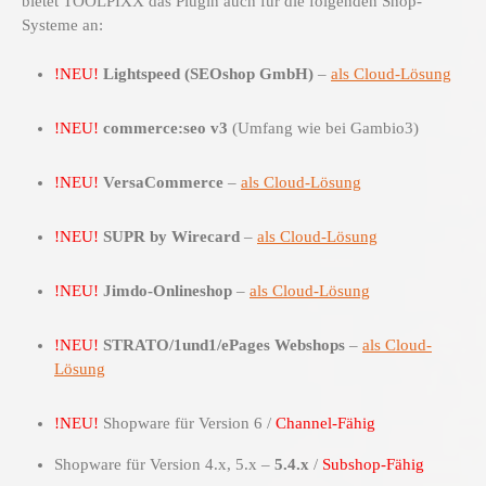
bietet TOOLPIXX das Plugin auch für die folgenden Shop-
Systeme an:
!NEU!
Lightspeed (SEOshop GmbH)
–
als Cloud-Lösung
!NEU!
commerce:seo v3
(Umfang wie bei Gambio3)
!NEU!
VersaCommerce
–
als Cloud-Lösung
!NEU!
SUPR by Wirecard
–
als Cloud-Lösung
!NEU!
Jimdo-Onlineshop
–
als Cloud-Lösung
!NEU!
STRATO/1und1/ePages Webshops
–
als Cloud-
Lösung
!NEU!
Shopware für Version 6 /
Channel-Fähig
Shopware für Version 4.x, 5.x –
5.4.x
/
Subshop-Fähig