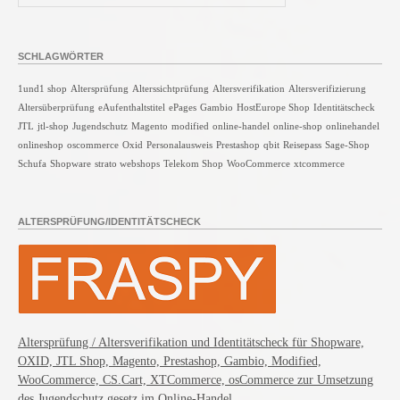
SCHLAGWÖRTER
1und1 shop
Altersprüfung
Alterssichtprüfung
Altersverifikation
Altersverifizierung
Altersüberprüfung
eAufenthaltstitel
ePages
Gambio
HostEurope Shop
Identitätscheck
JTL
jtl-shop
Jugendschutz
Magento
modified
online-handel
online-shop
onlinehandel
onlineshop
oscommerce
Oxid
Personalausweis
Prestashop
qbit
Reisepass
Sage-Shop
Schufa
Shopware
strato webshops
Telekom Shop
WooCommerce
xtcommerce
ALTERSPRÜFUNG/IDENTITÄTSCHECK
Altersprüfung / Altersverifikation und Identitätscheck für Shopware,
OXID, JTL Shop, Magento, Prestashop, Gambio, Modified,
WooCommerce, CS.Cart, XTCommerce, osCommerce zur Umsetzung
des Jugendschutz gesetz im Online-Handel.