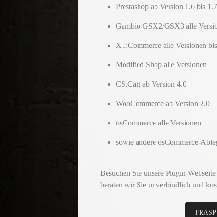
Prestashop ab Version 1.6 bis 1.7
Gambio GSX2/GSX3 alle Versi
XT:Commerce alle Versionen bis
Modified Shop alle Versionen
CS.Cart ab Version 4.0
WooCommerce ab Version 2.0
osCommerce alle Versionen
sowie andere osCommerce-Able
Besuchen Sie unsere Plugin-Webseite
beraten wir Sie unverbindlich und kos
FRASP