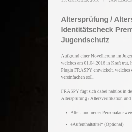
15. OKTOBER 2016
/
VAN LOOC
Altersprüfung / Alter
Identitätscheck Prem
Jugendschutz
Aufgrund einer Novellierung im Jugen
welches am 01.04.2016 in Kraft tra
Plugin FRASPY entwickelt, welches 
vereinfachen soll.
FRASPY fügt sich dabei nahtlos in de
Altersprüfung / Altersverifikation und
Alter- und neuer Personalauswei
eAufenthaltstitel* (Optional)