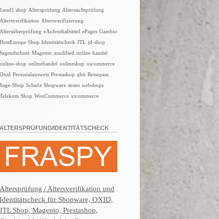
1und1 shop
Altersprüfung
Alterssichtprüfung
Altersverifikation
Altersverifizierung
Altersüberprüfung
eAufenthaltstitel
ePages
Gambio
HostEurope Shop
Identitätscheck
JTL
jtl-shop
Jugendschutz
Magento
modified
online-handel
online-shop
onlinehandel
onlineshop
oscommerce
Oxid
Personalausweis
Prestashop
qbit
Reisepass
Sage-Shop
Schufa
Shopware
strato webshops
Telekom Shop
WooCommerce
xtcommerce
ALTERSPRÜFUNG/IDENTITÄTSCHECK
Altersprüfung / Altersverifikation und
Identitätscheck für Shopware, OXID,
JTL Shop, Magento, Prestashop,