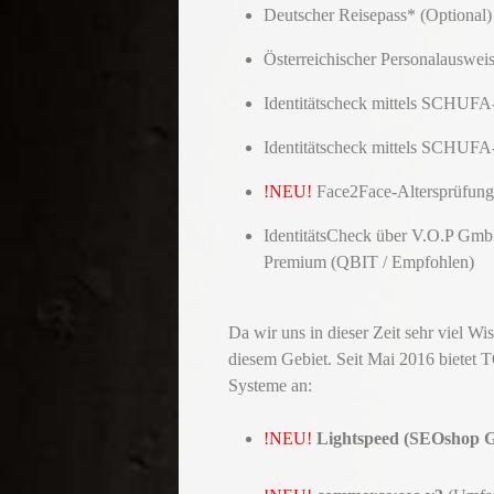
Deutscher Reisepass* (Optional)
Österreichischer Personalausweis
Identitätscheck mittels SCHUFA
Identitätscheck mittels SCHUFA
!NEU!
Face2Face-Altersprüfung m
IdentitätsCheck über V.O.P Gm
Premium (QBIT / Empfohlen)
Da wir uns in dieser Zeit sehr viel W
diesem Gebiet. Seit Mai 2016 bietet
Systeme an:
!NEU!
Lightspeed (SEOshop