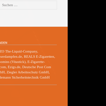
Suchen
nach:
NDEN
ZO The-Liquid-Company,
serdampfen.de, REALS E-Zigaretten,
omins (Vitastick), E-Zigarette-
com, Ezigs.de, Deutsche Post Com
H, Ziegler Arbeitsschutz GmbH,
lemann Sicherheitstechnik GmbH