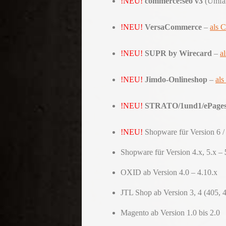
!NEU!
commerce:seo v3
(Umfan
!NEU!
VersaCommerce
–
als 
!NEU!
SUPR by Wirecard
–
a
!NEU!
Jimdo-Onlineshop
–
al
!NEU!
STRATO/1und1/ePages
!NEU!
Shopware für Version 6 
Shopware für Version 4.x, 5.x –
OXID ab Version 4.0 – 4.10.x
JTL Shop ab Version 3, 4 (405, 
Magento ab Version 1.0 bis 2.0