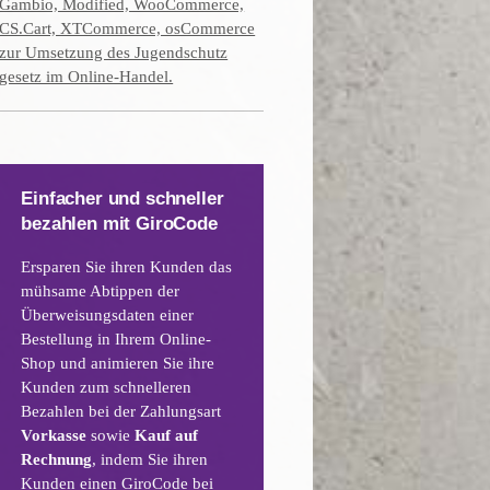
Gambio, Modified, WooCommerce,
CS.Cart, XTCommerce, osCommerce
zur Umsetzung des Jugendschutz
gesetz im Online-Handel.
Einfacher und schneller
bezahlen mit GiroCode
Ersparen Sie ihren Kunden das
mühsame Abtippen der
Überweisungsdaten einer
Bestellung in Ihrem Online-
Shop und animieren Sie ihre
Kunden zum schnelleren
Bezahlen bei der Zahlungsart
Vorkasse
sowie
Kauf auf
Rechnung
, indem Sie ihren
Kunden einen GiroCode bei