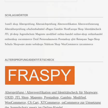
SCHLAGWÖRTER
1und1 shop
Altersprüfung
Alterssichtprüfung
Altersverifikation
Altersverifizierung
Altersüberprüfung
eAufenthaltstitel
ePages
Gambio
HostEurope Shop
Identitätscheck
JTL
jtl-shop
Jugendschutz
Magento
modified
online-handel
online-shop
onlinehandel
onlineshop
oscommerce
Oxid
Personalausweis
Prestashop
qbit
Reisepass
Sage-Shop
Schufa
Shopware
strato webshops
Telekom Shop
WooCommerce
xtcommerce
ALTERSPRÜFUNG/IDENTITÄTSCHECK
Altersprüfung / Altersverifikation und Identitätscheck für Shopware,
OXID, JTL Shop, Magento, Prestashop, Gambio, Modified,
WooCommerce, CS.Cart, XTCommerce, osCommerce zur Umsetzung
des Jugendschutz gesetz im Online-Handel.