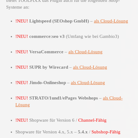
bietet TOOLPIXX das Plugin auch für die folgenden Shop-
Systeme an:
!NEU!
Lightspeed (SEOshop GmbH)
–
als Cloud-Lösung
!NEU!
commerce:seo v3
(Umfang wie bei Gambio3)
!NEU!
VersaCommerce
–
als Cloud-Lösung
!NEU!
SUPR by Wirecard
–
als Cloud-Lösung
!NEU!
Jimdo-Onlineshop
–
als Cloud-Lösung
!NEU!
STRATO/1und1/ePages Webshops
–
als Cloud-
Lösung
!NEU!
Shopware für Version 6 /
Channel-Fähig
Shopware für Version 4.x, 5.x –
5.4.x
/
Subshop-Fähig