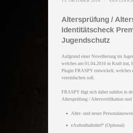
15. OKTOBER 2016
/
VAN LOOC
Altersprüfung / Alter
Identitätscheck Prem
Jugendschutz
Aufgrund einer Novellierung im Jugen
welches am 01.04.2016 in Kraft tra
Plugin FRASPY entwickelt, welches 
vereinfachen soll.
FRASPY fügt sich dabei nahtlos in de
Altersprüfung / Altersverifikation und
Alter- und neuer Personalauswei
eAufenthaltstitel* (Optional)