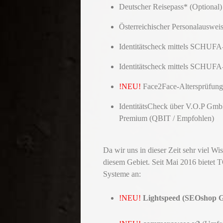
Deutscher Reisepass* (Optional)
Österreichischer Personalausweis
Identitätscheck mittels SCHUFA
Identitätscheck mittels SCHUFA
!NEU!
Face2Face-Altersprüfung m
IdentitätsCheck über V.O.P Gm
Premium (QBIT / Empfohlen)
Da wir uns in dieser Zeit sehr viel W
diesem Gebiet. Seit Mai 2016 bietet
Systeme an:
!NEU!
Lightspeed (SEOshop