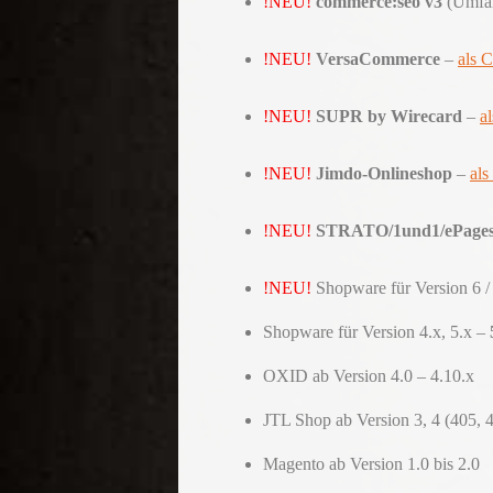
!NEU!
commerce:seo v3
(Umfan
!NEU!
VersaCommerce
–
als 
!NEU!
SUPR by Wirecard
–
a
!NEU!
Jimdo-Onlineshop
–
al
!NEU!
STRATO/1und1/ePages
!NEU!
Shopware für Version 6 
Shopware für Version 4.x, 5.x –
OXID ab Version 4.0 – 4.10.x
JTL Shop ab Version 3, 4 (405, 
Magento ab Version 1.0 bis 2.0