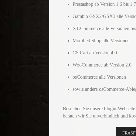
Prestashop ab Version 1.6 bis 1.7
Gambio GSX2/GSX3 alle Versi
XT:Commerce alle Versionen bis
Modified Shop alle Versionen
CS.Cart ab Version 4.0
WooCommerce ab Version 2.0
osCommerce alle Versionen
sowie andere osCommerce-Able
Besuchen Sie unsere Plugin-Webseite
beraten wir Sie unverbindlich und kos
FRASP