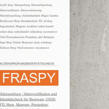
1und1 shop
Altersprüfung
Alterssichtprüfung
Altersverifikation
Altersverifizierung
Altersüberprüfung
eAufenthaltstitel
ePages
Gambio
HostEurope Shop
Identitätscheck
JTL
jtl-shop
Jugendschutz
Magento
modified
online-handel
online-shop
onlinehandel
onlineshop
oscommerce
Oxid
Personalausweis
Prestashop
qbit
Reisepass
Sage-Shop
Schufa
Shopware
strato webshops
Telekom Shop
WooCommerce
xtcommerce
ALTERSPRÜFUNG/IDENTITÄTSCHECK
Altersprüfung / Altersverifikation und
Identitätscheck für Shopware, OXID,
JTL Shop, Magento, Prestashop,