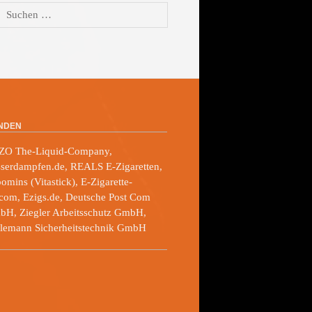
Suchen
nach:
NDEN
ZO The-Liquid-Company,
serdampfen.de, REALS E-Zigaretten,
omins (Vitastick), E-Zigarette-
com, Ezigs.de, Deutsche Post Com
H, Ziegler Arbeitsschutz GmbH,
lemann Sicherheitstechnik GmbH