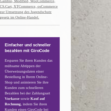
Gambio, Modified, WooCommerce,
CS.Cart, XTCommerce, osCommerce
zur Umsetzung des Jugendschutz
gesetz im Online-Handel.
Einfacher und schneller
bezahlen mit GiroCode
Ersparen Sie ihren Kunden das
mühsame Abtippen der
Überweisungsdaten einer
Bestellung in Ihrem Online-
Shop und animieren Sie ihre
Kunden zum schnelleren
Bezahlen bei der Zahlungsart
Vorkasse
sowie
Kauf auf
Rechnung
, indem Sie ihren
Kunden einen GiroCode bei